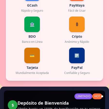
GCash
PayMaya
Rápido y Seguro
Fácil de Usar
🏦
₿
BDO
Cripto
Banco en Línea
Anónimo y Rápido
💳
🅿
Tarjeta
PayPal
Mundialmente Aceptada
Confiable y Seguro
LIMITADO
HOT
Depósito de Bienvenida
$
Obtén hasta un 150% de bonificación en tu primer