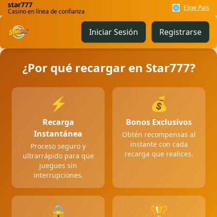
star777
🌐
Elige País
Casino en línea de confianza
Iniciar Sesión
Registrarse
¿Por qué recargar en Star777?
⚡
💰
Recarga
Bonos Exclusivos
Instantánea
Obtén recompensas al
instante con cada
Proceso seguro y
recarga que realices.
ultrarrápido para que
juegues sin
interrupciones.
🔒
🏆