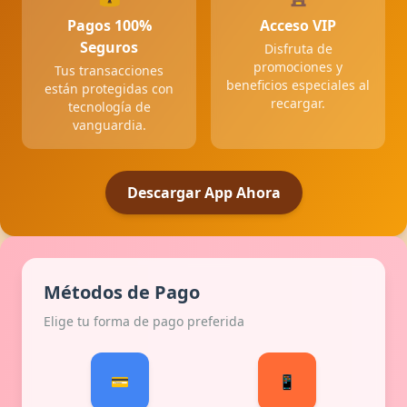
Pagos 100%
Acceso VIP
Seguros
Disfruta de
promociones y
Tus transacciones
beneficios especiales al
están protegidas con
recargar.
tecnología de
vanguardia.
Descargar App Ahora
Métodos de Pago
Elige tu forma de pago preferida
💳
📱