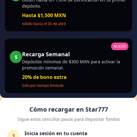
depósito.
Hasta $1,500 MXN
Válido hasta el 30 de abril
NUEVO
Recarga Semanal
$
Depósitos mínimos de $300 MXN para activar la
promoción semanal.
20% de bono extra
Solo por tiempo limitado
Cómo recargar en Star777
Sigue estos sencillos pasos para depositar fondos
Inicia sesión en tu cuenta
1